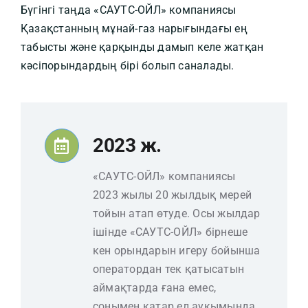
Бүгінгі таңда «САУТС-ОЙЛ» компаниясы
Қазақстанның мұнай-газ нарығындағы ең
табысты және қарқынды дамып келе жатқан
кәсіпорындардың бірі болып саналады.
2023 ж.
«САУТС-ОЙЛ» компаниясы
2023 жылы 20 жылдық мерей
тойын атап өтуде. Осы жылдар
ішінде «САУТС-ОЙЛ» бірнеше
кен орындарын игеру бойынша
оператордан тек қатысатын
аймақтарда ғана емес,
сонымен қатар ел ауқымында