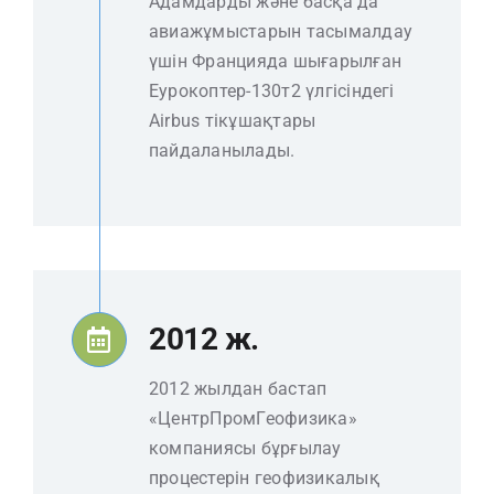
Адамдарды және басқа да
авиажұмыстарын тасымалдау
үшін Францияда шығарылған
Еурокоптер-130т2 үлгісіндегі
Airbus тікұшақтары
пайдаланылады.
2012 ж.
2012 жылдан бастап
«ЦентрПромГеофизика»
компаниясы бұрғылау
процестерін геофизикалық