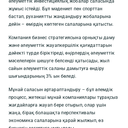
әлеуметтік инвестициялық жобалар саласында
жұмыс істейді. Бұл мәдениет пен спорттан
бастап, руханиятты жандандыру жобаларына
дейін – өмірдің көптеген салаларына қатысты.
Компания бизнес стратегиясына орнықты даму
және әлеуметтік жауапкершілік қағидаттарын
дәйекті түрде біріктіреді, өңірлердің әлеуметтік
мәселелерін шешуге белсенді қатысады, жыл
сайын әлеуметтік саланы дамытуға өндіру
шығындарының 3% ын бөледі.
Мұнай саласын әртараптандыру – бұл әлемдік
процесс, жетекші мұнай компаниялары тұрақсыз
жағдайларға жауап бере отырып, олар үшін
жаңа, бірақ болашақта перспективалы
экономика салаларына қарай жылжып, өз