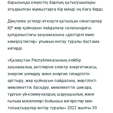
барысында кеңестің барлық қатысушылары
атқарылған жұмыстарға бір мәнді оң баға берді.
Дөңгелек үстелді өткізуге қатысқан сенаторлар
ҚР жер қойнауын пайдалану саласындағы
қолданыстағы заңнамасына «дәстүрлі емес
көмірсутектер» ұғымын енгізу туралы бастама
көтерді.
«Қазақстан Республикасының кейбір
заңнамалық актілеріне электр энергетикасы,
энергия үнемдеу және энергия тиімділігін
арттыру, жер қойнауын пайдалану, жергілікті
мемлекеттік басқару, мемлекеттік шекара,
тұрғын үй-коммуналдық шаруашылық және
ғылым мәселелері бойынша өзгерістер мен
толықтырулар енгізу туралы» 2022 жылғы 30