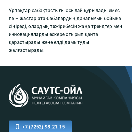
Ұрпақтар сабақтастығы осылай құрылады емес
пе – жастар ата-бабалардың даналығын бойына
сіңіреді, олардың тәжірибесін жаңа трендтер мен
инновацияларды ескере отырып қайта
қарастырады және елді дамытуды
жалғастырады.
+7 (7252) 98-21-15