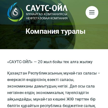
Skip
to
content
Компания туралы
«САУТС-ОЙЛ» — 20 жыл бойы тек алға жылжу
Қазақстан Республикасының мұнай-газ саласы –
өнеркәсіп өндірісінің өзекті саласы,
экономиканы дамытудың негізі. Дәл осы сала
негізінен елдің экономикалық тәуелсіздігін
айқындайды, мұнай-газ кешені ЖІӨ төрттен бір
бөлігін құрайтын республика бюджетіне салық