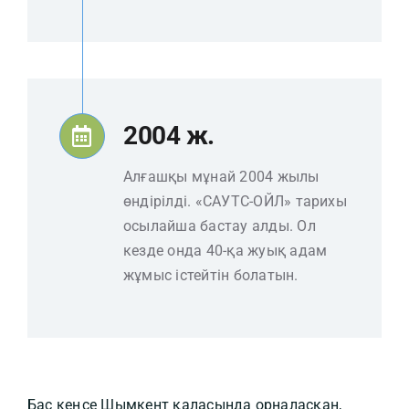
2004 ж.
Алғашқы мұнай 2004 жылы
өндірілді. «САУТС-ОЙЛ» тарихы
осылайша бастау алды. Ол
кезде онда 40-қа жуық адам
жұмыс істейтін болатын.
Бас кеңсе Шымкент қаласында орналасқан,