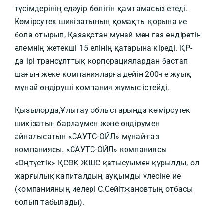
түсімдерінің едәуір бөлігін қамтамасыз етеді.
Көмірсутек шикізатының қомақты қорына ие
бола отырып, Қазақстан мұнай мен газ өндіретін
әлемнің жетекші 15 елінің қатарына кіреді. ҚР-
да ірі трансұлттық корпорациялардан бастап
шағын жеке компанияларға дейін 200-ге жуық
мұнай өндіруші компания жұмыс істейді.
Қызылорда,Ұлытау облыстарында көмірсутек
шикізатын барлаумен және өндірумен
айналысатын «САУТС-ОЙЛ» мұнай-газ
компаниясы. «САУТС-ОЙЛ» компаниясы
«Оңтүстік» ҚСӨК ЖШС қатысуымен құрылды, ол
жарғылық капиталдың ауқымды үлесіне ие
(компанияның иелері С.Сейітжановтың отбасы
болып табылады).