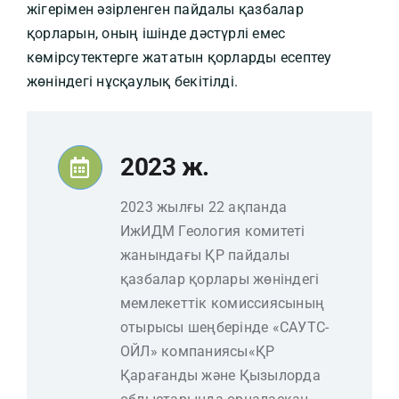
жігерімен әзірленген пайдалы қазбалар
қорларын, оның ішінде дәстүрлі емес
көмірсутектерге жататын қорларды есептеу
жөніндегі нұсқаулық бекітілді.
2023 ж.
2023 жылғы 22 ақпанда
ИжИДМ Геология комитеті
жанындағы ҚР пайдалы
қазбалар қорлары жөніндегі
мемлекеттік комиссиясының
отырысы шеңберінде «САУТС-
ОЙЛ» компаниясы«ҚР
Қарағанды және Қызылорда