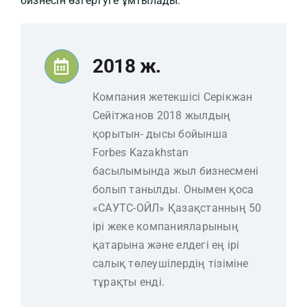
бизнесін өзгертуге ұмтылады.
2018 ж.
Компания жетекшісі Серікжан
Сейітжанов 2018 жылдың
қорытын- дысы бойынша
Forbes Kazakhstan
басылымында жыл бизнесмені
болып танылды. Онымен қоса
«САУТС-ОЙЛ» Қазақстанның 50
ірі жеке компанияларының
қатарына және елдегі ең ірі
салық төлеушілердің тізіміне
тұрақты енді.