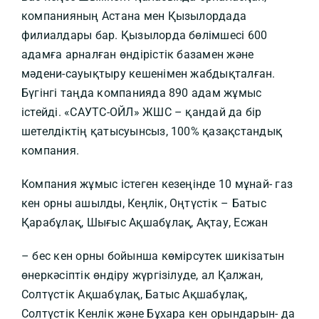
компанияның Астана мен Қызылордада
филиалдары бар. Қызылорда бөлімшесі 600
адамға арналған өндірістік базамен және
мәдени-сауықтыру кешенімен жабдықталған.
Бүгінгі таңда компанияда 890 адам жұмыс
істейді. «САУТС-ОЙЛ» ЖШС – қандай да бір
шетелдіктің қатысуынсыз, 100% қазақстандық
компания.
Компания жұмыс істеген кезеңінде 10 мұнай- газ
кен орны ашылды, Кеңлік, Оңтүстік – Батыс
Қарабұлақ, Шығыс Ақшабұлақ, Ақтау, Есжан
– бес кен орны бойынша көмірсутек шикізатын
өнеркәсіптік өндіру жүргізілуде, ал Қалжан,
Солтүстік Ақшабұлақ, Батыс Ақшабұлақ,
Солтүстік Кенлік және Бұхара кен орындарын- да