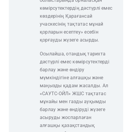
облыстарында орналасқан
көмірсутектердің дәстүрлі емес
көздерінің Қарағансай
учаскесінің тақтатас мұнай
қорларын есептеу» есебін
қорғауды жүзеге асырды.
Осылайша, отандық тарихта
дәстүрлі емес көмірсутектерді
барлау және өндіру
мүмкіндігіне алғашқы және
маңызды қадам жасалды. Ал
«САУТС-ОЙЛ» ЖШС тақтатас
мұнайы мен газды ауқымды
барлау және өндіруді жүзеге
асыруды жоспарлаған
алғашқы қазақстандық