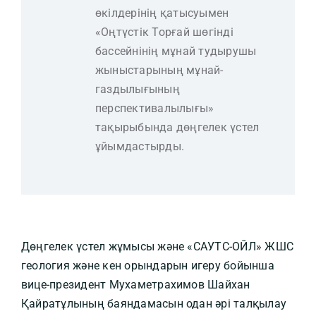
өкілдерінің қатысуымен
«Оңтүстік Торғай шөгінді
бассейнінің мұнай тудырушы
жыныстарының мұнай-
газдылығының
перспективалылығы»
тақырыбында дөңгелек үстел
ұйымдастырды.
Дөңгелек үстел жұмысы және «САУТС-ОЙЛ» ЖШС
геология және кен орындарын игеру бойынша
вице-президент Мухаметрахимов Шайхан
Қайратұлының баяндамасын одан әрі талқылау