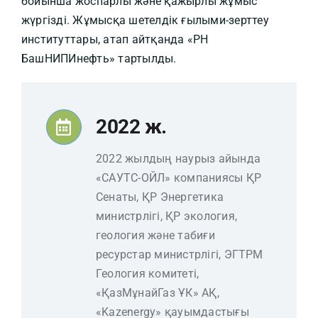
бойынша жоспарлы және қажырлы жұмыс
жүргізді. Жұмысқа шетелдік ғылыми-зерттеу
институттары, атап айтқанда «РН
БашНИПИнефть» тартылды.
2022 ж.
2022 жылдың наурыз айында
«САУТС-ОЙЛ» компаниясы ҚР
Сенаты, ҚР Энергетика
министрлігі, ҚР экология,
геология және табиғи
ресурстар министрлігі, ЭГТРМ
Геология комитеті,
«ҚазМұнайГаз ҰК» АҚ,
«Kazenergy» қауымдастығы