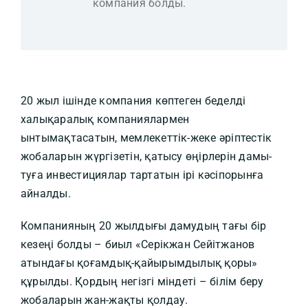
компания болды.
20 жыл ішінде компания көптеген беделді
халықаралық компаниялармен
ынтымақтасатын, мемлекеттік-жеке әріптестік
жобаларын жүргізетін, қатысу өңірлерін дамы-
туға инвестициялар тартатын ірі кәсіпорынға
айналды.
Компанияның 20 жылдығы дамудың тағы бір
кезеңі болды – биыл «Серікжан Сейітжанов
атындағы қоғамдық-қайырымдылық қоры»
құрылды. Қордың негізгі міндеті – білім беру
жобаларын жан-жақты қолдау.