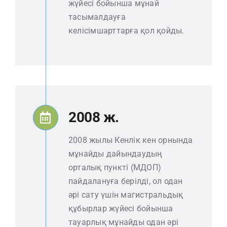
жүйесі бойынша мұнай
тасымалдауға
келісімшарттарға қол қойды.
2008 ж.
2008 жылы Кенлік кен орнында
мұнайды дайындаудың
орталық пункті (МДОП)
пайдалануға берілді, ол одан
әрі сату үшін магистральдық
құбырлар жүйесі бойынша
тауарлық мұнайды одан әрі