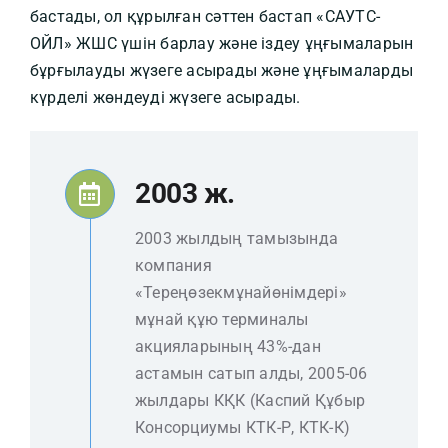
бастады, ол құрылған сәттен бастап «САУТС-
ОЙЛ» ЖШС үшін барлау және іздеу ұңғымаларын
бұрғылауды жүзеге асырады және ұңғымаларды
күрделі жөндеуді жүзеге асырады.
2003 ж.
2003 жылдың тамызында
компания
«Тереңөзекмұнайөнімдері»
мұнай құю терминалы
акцияларының 43%-дан
астамын сатып алды, 2005-06
жылдары КҚК (Каспий Құбыр
Консорциумы КТК-Р, КТК-К)