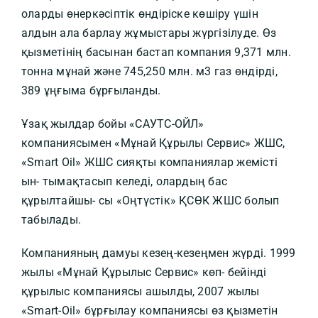
оларды өнеркәсіптік өндіріске көшіру үшін
алдын ала барлау жұмыстары жүргізілуде. Өз
қызметінің басынан бастап компания 9,371 млн.
тонна мұнай және 745,250 млн. м3 газ өндірді,
389 ұңғыма бұрғыланды.
Ұзақ жылдар бойы «САУТС-ОЙЛ»
компаниясымен «Мұнай Құрылы Сервис» ЖШС,
«Smart Oil» ЖШС сияқты компаниялар жемісті
ын- тымақтасып келеді, олардың бас
құрылтайшы- сы «Оңтүстік» ҚСӨК ЖШС болып
табылады.
Компанияның дамуы кезең-кезеңмен жүрді. 1999
жылы «Мұнай Құрылыс Сервис» көп- бейінді
құрылыс компаниясы ашылды, 2007 жылы
«Smart-Oil» бұрғылау компаниясы өз қызметін