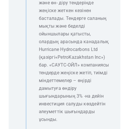
және өн- діру тендерінде
жеңіске жеткен кезінен
басталады. Тендерге саланың
мықты және беделді
ойыншылары қатысты,
олардың арасында канадалық
Hurricane Hydrocarbons Ltd
(қазіргі«PetroKazakhstan Inc»)
бар. «САУТС-ОЙЛ» компаниясы
тендерде жеңіске жетіп, тиімді
міндеттемелер – өңірді
дамытуға өндіру
шығындарының 3% -на дейін
инвестиция салуды көздейтін
әлеуметтік шығындарды
ұсынды.