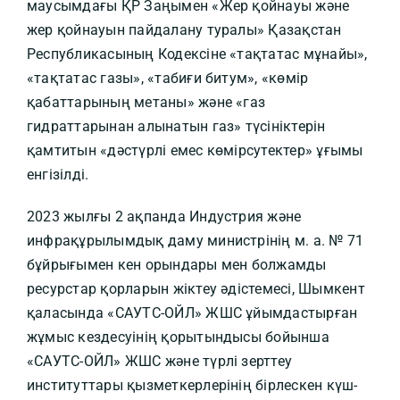
маусымдағы ҚР Заңымен «Жер қойнауы және
жер қойнауын пайдалану туралы» Қазақстан
Республикасының Кодексіне «тақтатас мұнайы»,
«тақтатас газы», «табиғи битум», «көмір
қабаттарының метаны» және «газ
гидраттарынан алынатын газ» түсініктерін
қамтитын «дәстүрлі емес көмірсутектер» ұғымы
енгізілді.
2023 жылғы 2 ақпанда Индустрия және
инфрақұрылымдық даму министрінің м. а. № 71
бұйрығымен кен орындары мен болжамды
ресурстар қорларын жіктеу әдістемесі, Шымкент
қаласында «САУТС-ОЙЛ» ЖШС ұйымдастырған
жұмыс кездесуінің қорытындысы бойынша
«САУТС-ОЙЛ» ЖШС және түрлі зерттеу
институттары қызметкерлерінің бірлескен күш-