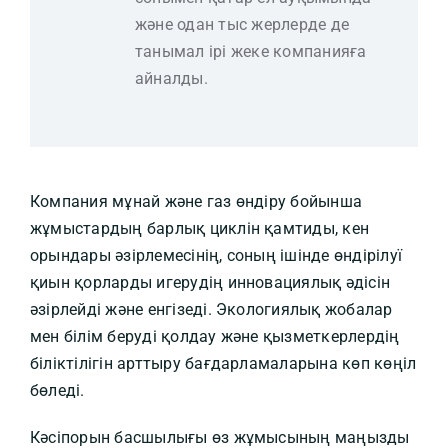
және одан тыс жерлерде де
танымал ірі жеке компанияға
айналды.
Компания мұнай және газ өндіру бойынша
жұмыстардың барлық циклін қамтиды, кен
орындары әзірлемесінің, соның ішінде өндірілуї
қиын қорларды игерудің инновациялық әдісін
әзірлейді және енгізеді. Экологиялық жобалар
мен білім беруді қолдау және қызметкерлердің
біліктілігін арттыру бағдарламаларына көп көңіл
бөледі.
Кәсіпорын басшылығы өз жұмысының маңызды