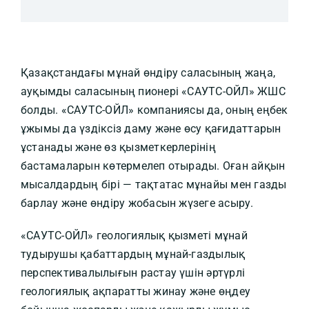
Қазақстандағы мұнай өндіру саласының жаңа,
ауқымды саласының пионері «САУТС-ОЙЛ» ЖШС
болды. «САУТС-ОЙЛ» компаниясы да, оның еңбек
ұжымы да үздіксіз даму және өсу қағидаттарын
ұстанады және өз қызметкерлерінің
бастамаларын көтермелеп отырады. Оған айқын
мысалдардың бірі — тақтатас мұнайы мен газды
барлау және өндіру жобасын жүзеге асыру.
«САУТС-ОЙЛ» геологиялық қызметі мұнай
тудырушы қабаттардың мұнай-газдылық
перспективалылығын растау үшін әртүрлі
геологиялық ақпаратты жинау және өңдеу