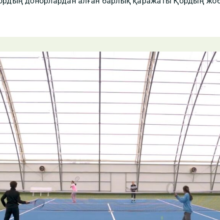
Қордың донорлардан алған барлық қаражаты Қордың жо