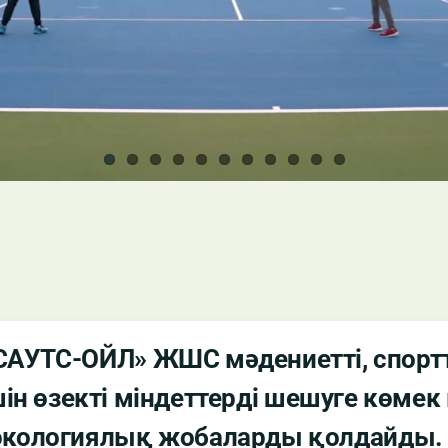
САУТС-ОЙЛ» ЖШС мәдениетті, спортты
ін өзекті міндеттерді шешуге көмек 
 экологиялық жобаларды қолдайды