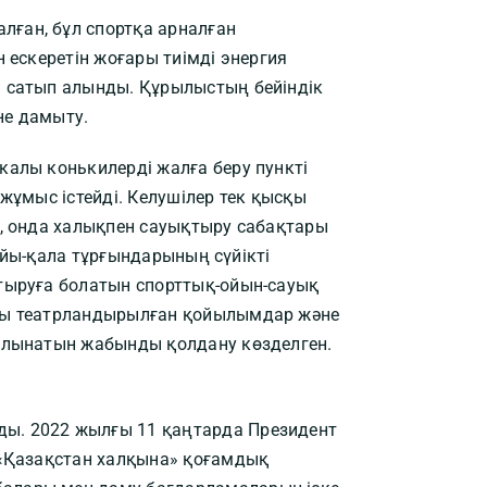
ған, бұл спортқа арналған
 ескеретін жоғары тиімді энергия
ы сатып алынды. Құрылыстың бейіндік
не дамыту.
калы конькилерді жалға беру пункті
жұмыс істейді. Келушілер тек қысқы
і, онда халықпен сауықтыру сабақтары
райы-қала тұрғындарының сүйікті
тыруға болатын спорттық-ойын-сауық
зды театрландырылған қойылымдар және
 алынатын жабынды қолдану көзделген.
ы. 2022 жылғы 11 қаңтарда Президент
 «Қазақстан халқына» қоғамдық