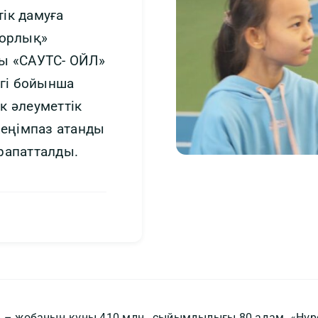
ік дамуға
қорлық»
лы «САУТС- ОЙЛ»
ігі бойынша
к әлеуметтік
еңімпаз атанды
рапатталды.
 – жобаның құны 410 млн., сыйымдылығы 80 адам. «Нұр