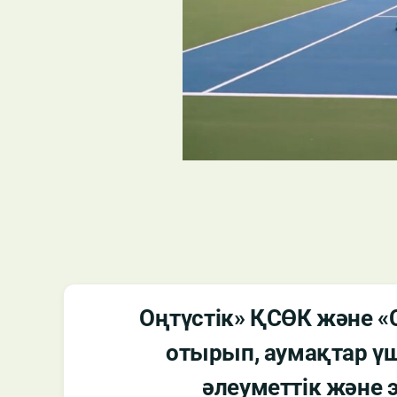
Оңтүстік» ҚСӨК және «
отырып, аумақтар үш
әлеуметтік және