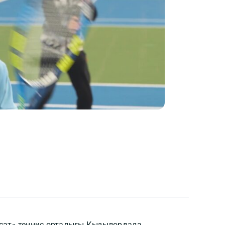
сат» теннис орталығы Қызылордада