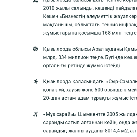
2010 жылы салынды, кешенді пайдалану
Кешен «Бизнестің әлеуметтік жауапкер
мақтанышы, облыстағы теннис инфрақ
жұмыстарына қосымша 168 млн. теңге 
Қызылорда облысы Арал ауданы Қамыс
млрд. 334 миллион теңге. Бүгінде кеше
орталығы ретінде жұмыс істейді.
Қызылорда қаласындағы «Сыр-Самалы» 
қонақ үй, хауыз және 600 орындық мей
20- дан астам адам тұрақты жұмыс істе
«Мұз сарайы» Шымкентте 2005 жылдан 
сарайды сатып алғаннан кейін, онда ж
сарайдың жалпы ауданы-8014,4 м2, ал 