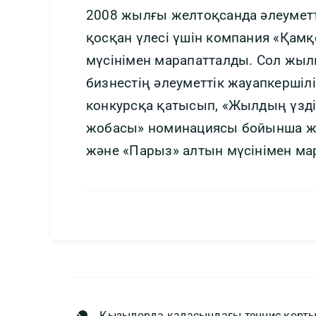
2008 жылғы желтоқсанда әлеуметт
қосқан үлесі үшін компания «Қам
мүсінімен марапатталды. Сол жы
бизнестің әлеуметтік жауапкершіл
конкурсқа қатысып, «Жылдың үзді
жобасы» номинациясы бойынша ж
және «Парыз» алтын мүсінімен ма
Қызылорда қаласындағы теннис корты