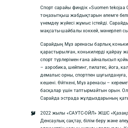
Спорт сарайы финдік «Suomen tekojaa
тоңазытқыш жабдықтарын әлемге белгіл
үнемдеу жүйесі жұмыс істейді. Сарай
мақсаты-шайбалы хоккей, мәнерлеп сыр
Сарайдың Мұз аренасы барлық коньким
қарастырылған, конькилерді қайрау жә
спорт түрлерімен ғана айналысып қой
– аэробика, шейпинг, пилатес, йога, к
демалыс орны, спортпен шұғылдануға,
кешені. Өйткені, Мұз аренасы – кер
басқалар үшін таптырмайтын орын. Ол
Сарайда эстрада жұлдыздарының қатыс
2022 жылы «САУТС-ОЙЛ» ЖШС «Қазақст
Денсаулық сақтау, білім беру және ә