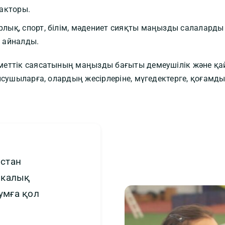
акторы.
ық, спорт, білім, мәдениет сияқты маңызды салаларды
 айналды.
меттік саясатының маңызды бағыты демеушілік және қ
ысушыларға, олардың жесірлеріне, мүгедектерге, қоғамд
стан
икалық
умға қол