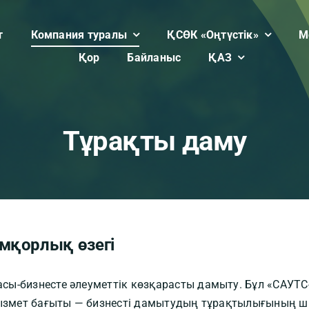
т
Компания туралы
ҚСӨК «Оңтүстік»
М
Қор
Байланыс
ҚАЗ
Тұрақты даму
амқорлық өзегі
ы-бизнесте әлеуметтік көзқарасты дамыту. Бұл «САУТС
 қызмет бағыты — бизнесті дамытудың тұрақтылығының