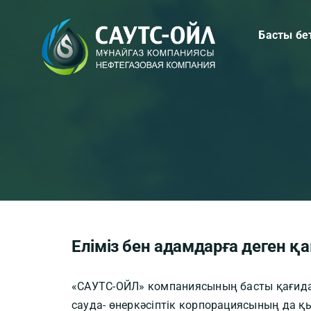
Skip
to
Басты бе
content
Еліміз бен адамдарға деген қ
«САУТС-ОЙЛ» компаниясының басты қағидас
сауда- өнеркәсіптік корпорациясының да