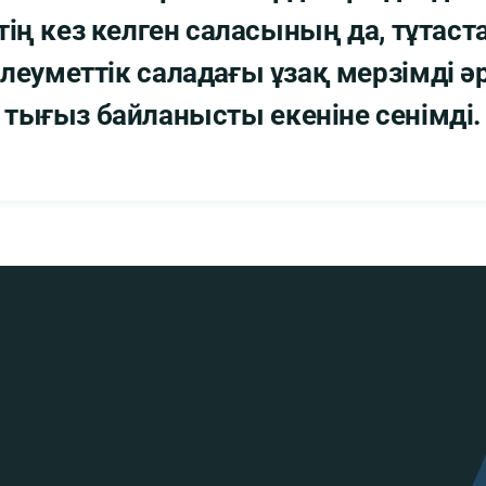
ң кез келген саласының да, тұтаст
еуметтік саладағы ұзақ мерзімді әр
тығыз байланысты екеніне сенімді.