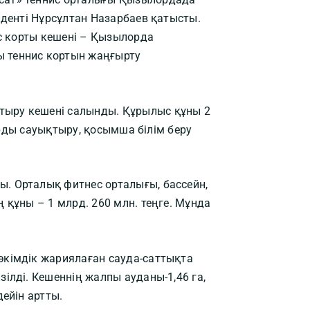
иденті Нұрсұлтан Назарбаев қатысты.
ис корты кешені – Қызылорда
 теннис кортын жаңғырту
тыру кешені салынды. Құрылыс құны 2
арды сауықтыру, қосымша білім беру
. Орталық фитнес орталығы, бассейн,
құны – 1 млрд. 260 млн. теңге. Мұнда
әкімдік жариялаған сауда-саттықта
ілді. Кешеннің жалпы ауданы-1,46 га,
ейін артты.