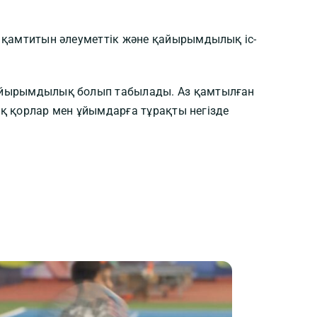
 қамтитын әлеуметтік және қайырымдылық іс-
айырымдылық болып табылады. Аз қамтылған
ық қорлар мен ұйымдарға тұрақты негізде