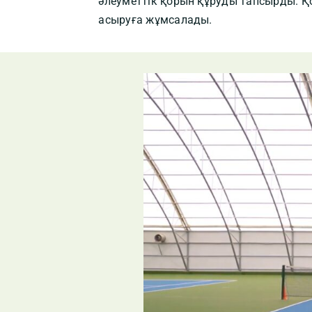
әлеуметтік қорын құруды тапсырды. 
асыруға жұмсалады.