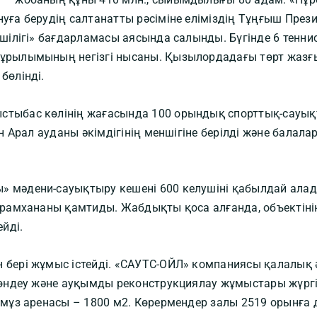
ға берудің салтанатты рәсіміне еліміздің Тұңғыш През
шілігі» бағдарламасы аясында салынды. Бүгінде 6 тенн
ұрылымының негізгі нысаны. Қызылордадағы төрт жазғы
бөлінді.
тыбас көлінің жағасында 100 орындық спорттық-сауық
н Арал ауданы әкімдігінің меншігіне берілді және балал
мәдени-сауықтыру кешені 600 келушіні қабылдай алады
рамхананы қамтиды. Жабдықты қоса алғанда, объектінің 
йді.
бері жұмыс істейді. «САУТС-ОЙЛ» компаниясы қалалық 
өндеу және ауқымды реконструкциялау жұмыстары жүргіз
мұз аренасы – 1800 м2. Көрермендер залы 2519 орынға д