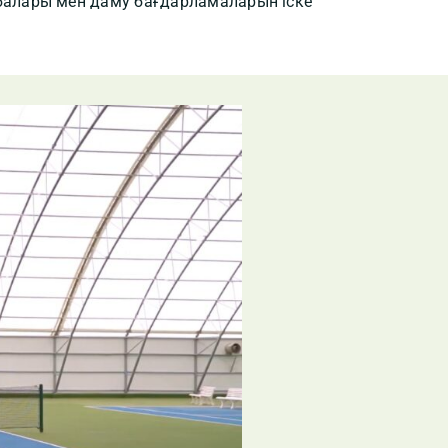
балары мен даму бағдарламаларын іске