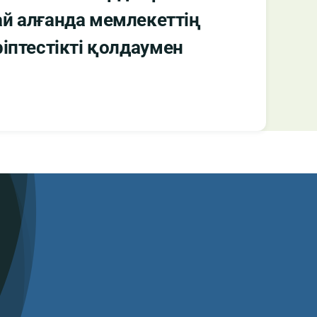
ай алғанда мемлекеттің
іптестікті қолдаумен