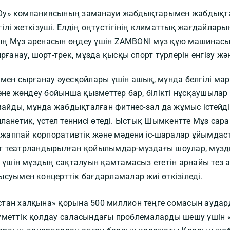
 Oy» компаниясының заманауи жабдықтарымен жабдықтал
і жеткізуші. Елдің оңтүстігінің климаттық жағдайларын
дың Мұз аренасын өңдеу үшін ZAMBONI мұз құю машинас
ғанау, шорт-трек, мұзда қысқы спорт түрлерін енгізу жә
ен сырғанау әуесқойлары үшін ашық, мұнда белгілі мар
не жөндеу бойынша қызметтер бар, білікті нұсқаушылар 
майды, мұнда жабдықталған фитнес-зал да жұмыс істейд
алланетик, үстел теннисі өтеді. Ыстық Шымкентте Мұз са
 жаппай корпоративтік және мәдени іс-шаралар ұйымдас
емет театрландырылған қойылымдар-мұздағы шоулар, мұ
 үшін мұздың сақталуын қамтамасыз ететін арнайы тез
уымен концерттік бағдарламалар жиі өткізіледі.
ан халқына» қорына 500 миллион теңге сомасын аудард
леуметтік қолдау саласындағы проблемаларды шешу үшін