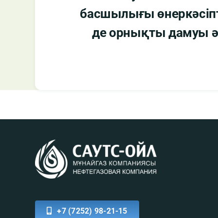
басшылығы өнеркәсіпті
де орнықты дамуы әл
+7 (7252) 98-21-15