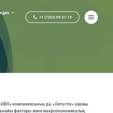
едиа
+7 (7252) 98-21-15
-ОЙЛ» компаниясының да, «Онтүстік» қаржы
 шынайы факторы және макроэкономикалық