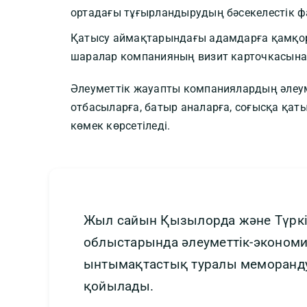
ортадағы тұғырландырудың бәсекелестік ф
Қатысу аймақтарындағы адамдарға қамқорл
шаралар компанияның визит карточкасына
Әлеуметтік жауапты компаниялардың әлеу
отбасыларға, батыр аналарға, соғысқа қат
көмек көрсетіледі.
Жыл сайын Қызылорда және Түркі
облыстарында әлеуметтік-эконом
ынтымақтастық туралы меморанд
қойылады.