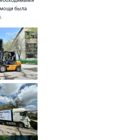
 необходимыми
помощи была
.