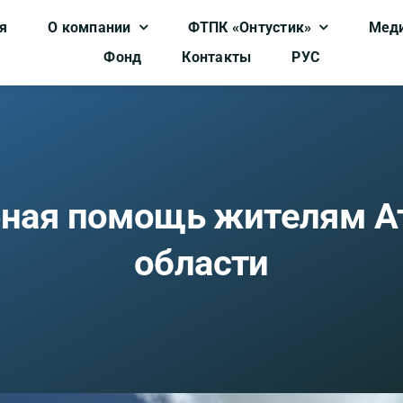
я
О компании
ФТПК «Онтустик»
Мед
Фонд
Контакты
РУС
рная помощь жителям А
области