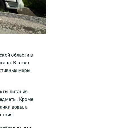
кой области в
тана. В ответ
ктивные меры
кты питания,
редметы. Кроме
ачки воды, а
ствия.