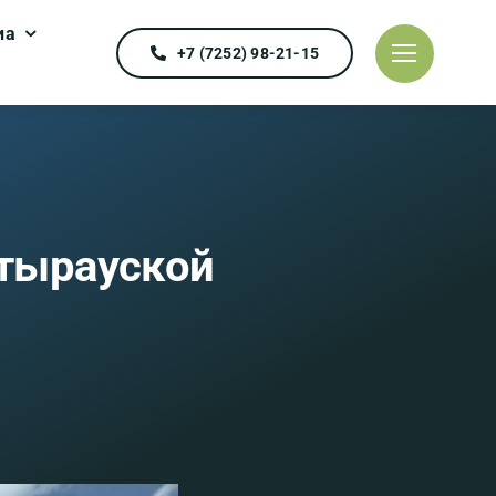
иа
+7 (7252) 98-21-15
тырауской